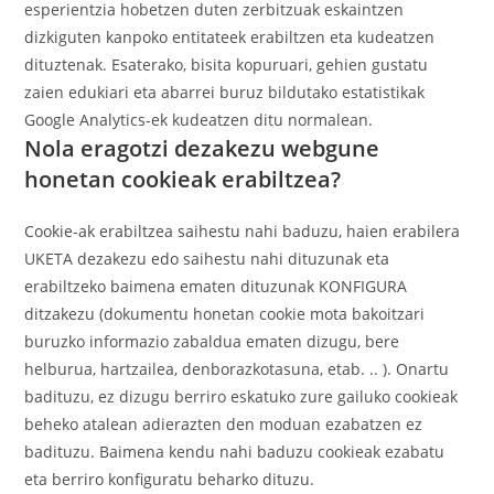
esperientzia hobetzen duten zerbitzuak eskaintzen
dizkiguten kanpoko entitateek erabiltzen eta kudeatzen
dituztenak. Esaterako, bisita kopuruari, gehien gustatu
zaien edukiari eta abarrei buruz bildutako estatistikak
Google Analytics-ek kudeatzen ditu normalean.
Nola eragotzi dezakezu webgune
honetan cookieak erabiltzea?
Cookie-ak erabiltzea saihestu nahi baduzu, haien erabilera
UKETA dezakezu edo saihestu nahi dituzunak eta
erabiltzeko baimena ematen dituzunak KONFIGURA
ditzakezu (dokumentu honetan cookie mota bakoitzari
buruzko informazio zabaldua ematen dizugu, bere
helburua, hartzailea, denborazkotasuna, etab. .. ).
Onartu
badituzu, ez dizugu berriro eskatuko zure gailuko cookieak
beheko atalean adierazten den moduan ezabatzen ez
badituzu. Baimena kendu nahi baduzu cookieak ezabatu
eta berriro konfiguratu beharko dituzu.