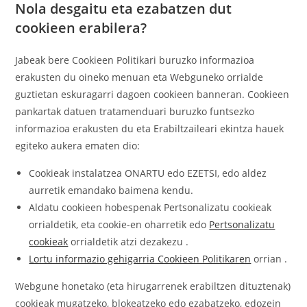
Nola desgaitu eta ezabatzen dut
cookieen erabilera?
Jabeak bere Cookieen Politikari buruzko informazioa
erakusten du oineko menuan eta Webguneko orrialde
guztietan eskuragarri dagoen cookieen banneran. Cookieen
pankartak datuen tratamenduari buruzko funtsezko
informazioa erakusten du eta Erabiltzaileari ekintza hauek
egiteko aukera ematen dio:
Cookieak instalatzea ONARTU edo EZETSI, edo aldez
aurretik emandako baimena kendu.
Aldatu cookieen hobespenak Pertsonalizatu cookieak
orrialdetik, eta cookie-en oharretik edo
Pertsonalizatu
cookieak
orrialdetik atzi dezakezu .
Lortu informazio gehigarria Cookieen Politikaren
orrian .
Webgune honetako (eta hirugarrenek erabiltzen dituztenak)
cookieak mugatzeko, blokeatzeko edo ezabatzeko, edozein