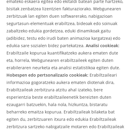
emateko eskaera egitea edo ekitaldi batean parte hartzeko,
bisitak zenbatzea lizentzien fakturaziorako. Webgunearen
zerbitzuak lan egiten duen softwarerako, nabigazioan
segurtasun-elementuak erabiltzea, bideoak edo soinuak
zabaltzeko edukia gordetzea, eduki dinamikoak gaitu
(adibidez, testu edo irudi baten animazioa kargatzea) edo
edukia sare sozialen bidez partekatzea.
Analisi cookieak:
Erabiltzaile kopurua kuantifikatzeko aukera ematen dute
eta, horrela, Webgunearen erabiltzaileek egiten duten
erabileraren neurketa eta analisi estatistikoa egiten dute.
Hobespen edo pertsonalizazio cookieak:
Erabiltzaileari
informazioa gogoratzeko aukera ematen diotenak dira,
Erabiltzaileak zerbitzura atzitu ahal izateko, bere
esperientzia beste erabiltzaileenetik bereizten duten
ezaugarri batzuekin, hala nola, hizkuntza, bistaratu
beharreko emaitza kopurua. Erabiltzaileak bilaketa bat
egiten du, zerbitzuaren itxura edo edukia Erabiltzaileak
zerbitzura sartzeko nabigatzaile motaren edo Erabiltzaileak