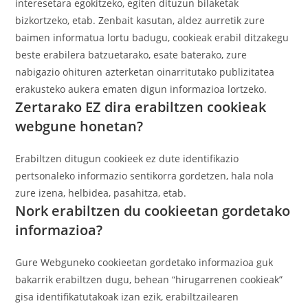
interesetara egokitzeko, egiten dituzun bilaketak
bizkortzeko, etab.
Zenbait kasutan, aldez aurretik zure
baimen informatua lortu badugu, cookieak erabil ditzakegu
beste erabilera batzuetarako, esate baterako, zure
nabigazio ohituren azterketan oinarritutako publizitatea
erakusteko aukera ematen digun informazioa lortzeko.
Zertarako EZ dira erabiltzen cookieak
webgune honetan?
Erabiltzen ditugun cookieek ez dute identifikazio
pertsonaleko informazio sentikorra gordetzen, hala nola
zure izena, helbidea, pasahitza, etab.
Nork erabiltzen du cookieetan gordetako
informazioa?
Gure Webguneko cookieetan gordetako informazioa guk
bakarrik erabiltzen dugu, behean “hirugarrenen cookieak”
gisa identifikatutakoak izan ezik, erabiltzailearen