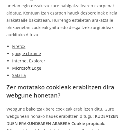
unetan egin dezakezu zure nabigatzailearen ezarpenak
aldatuz. Kontuan izan ezarpen hauek desberdinak direla
arakatzaile bakoitzean.
Hurrengo esteketan arakatzaile
ohikoenetan cookieak gaitu edo desgaitzeko argibideak
aurkituko dituzu.
Firefox
google chrome
Internet Explorer
Microsoft Edge
Safaria
Zer motatako cookieak erabiltzen dira
webgune honetan?
Webgune bakoitzak bere cookieak erabiltzen ditu. Gure
webgunean honako hauek erabiltzen ditugu:
KUDEATZEN
DUEN ERAKUNDEAREN ARABERA
Cookie propioak: