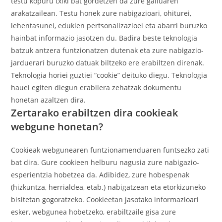
testu kopuru txiki bat gordetzen da zure gailuaren
arakatzailean. Testu honek zure nabigazioari, ohiturei,
lehentasunei, edukien pertsonalizazioei eta abarri buruzko
hainbat informazio jasotzen du.
Badira beste teknologia
batzuk antzera funtzionatzen dutenak eta zure nabigazio-
jarduerari buruzko datuak biltzeko ere erabiltzen direnak.
Teknologia horiei guztiei “cookie” deituko diegu.
Teknologia
hauei egiten diegun erabilera zehatzak dokumentu
honetan azaltzen dira.
Zertarako erabiltzen dira cookieak
webgune honetan?
Cookieak webgunearen funtzionamenduaren funtsezko zati
bat dira. Gure cookieen helburu nagusia zure nabigazio-
esperientzia hobetzea da. Adibidez, zure hobespenak
(hizkuntza, herrialdea, etab.) nabigatzean eta etorkizuneko
bisitetan gogoratzeko. Cookieetan jasotako informazioari
esker, webgunea hobetzeko, erabiltzaile gisa zure