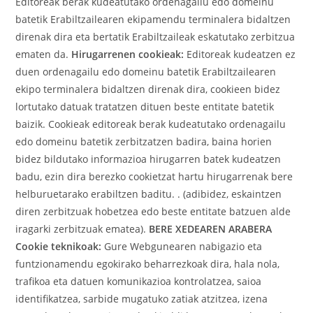
Editoreak berak kudeatutako ordenagailu edo domeinu
batetik Erabiltzailearen ekipamendu terminalera bidaltzen
direnak dira eta bertatik Erabiltzaileak eskatutako zerbitzua
ematen da.
Hirugarrenen cookieak:
Editoreak kudeatzen ez
duen ordenagailu edo domeinu batetik Erabiltzailearen
ekipo terminalera bidaltzen direnak dira, cookieen bidez
lortutako datuak tratatzen dituen beste entitate batetik
baizik.
Cookieak editoreak berak kudeatutako ordenagailu
edo domeinu batetik zerbitzatzen badira, baina horien
bidez bildutako informazioa hirugarren batek kudeatzen
badu, ezin dira berezko cookietzat hartu hirugarrenak bere
helburuetarako erabiltzen baditu. . (adibidez, eskaintzen
diren zerbitzuak hobetzea edo beste entitate batzuen alde
iragarki zerbitzuak ematea).
BERE XEDEAREN ARABERA
Cookie teknikoak:
Gure Webgunearen nabigazio eta
funtzionamendu egokirako beharrezkoak dira, hala nola,
trafikoa eta datuen komunikazioa kontrolatzea, saioa
identifikatzea, sarbide mugatuko zatiak atzitzea, izena