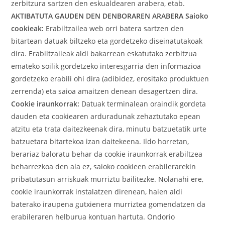
zerbitzura sartzen den eskualdearen arabera, etab.
AKTIBATUTA GAUDEN DEN DENBORAREN ARABERA
Saioko
cookieak:
Erabiltzailea web orri batera sartzen den
bitartean datuak biltzeko eta gordetzeko diseinatutakoak
dira.
Erabiltzaileak aldi bakarrean eskatutako zerbitzua
emateko soilik gordetzeko interesgarria den informazioa
gordetzeko erabili ohi dira (adibidez, erositako produktuen
zerrenda) eta saioa amaitzen denean desagertzen dira.
Cookie iraunkorrak:
Datuak terminalean oraindik gordeta
dauden eta cookiearen arduradunak zehaztutako epean
atzitu eta trata daitezkeenak dira, minutu batzuetatik urte
batzuetara bitartekoa izan daitekeena. Ildo horretan,
berariaz baloratu behar da cookie iraunkorrak erabiltzea
beharrezkoa den ala ez, saioko cookieen erabilerarekin
pribatutasun arriskuak murriztu bailitezke. Nolanahi ere,
cookie iraunkorrak instalatzen direnean, haien aldi
baterako iraupena gutxienera murriztea gomendatzen da
erabileraren helburua kontuan hartuta. Ondorio