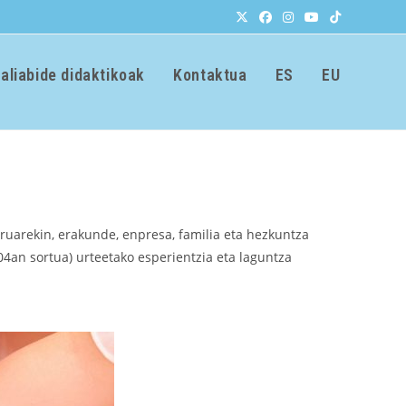
aliabide didaktikoak
Kontaktua
ES
EU
uruarekin, erakunde, enpresa, familia eta hezkuntza
4an sortua) urteetako esperientzia eta laguntza