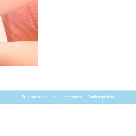
Pribatutasun politika
Lege oharra
Cookien politika