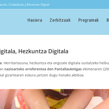
ación, Ciudadanía y Bienestar Digital
Hasiera
Zerbitzuak
Programak
B
igitala, Hezkuntza Digitala
ra
. Herritartasuna, hezkuntza eta ongizate digitala sustatzeko helb
tan
nazioarteko erreferentea den PantallasAmigas
ekimenaren (200
al gizartearen eskura jartzen dugu honako aktiboa.