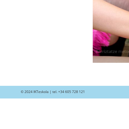
Berriztatze
metod
© 2024 IKTeskola | tel. +34 605 728 121