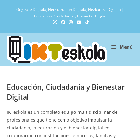
Ir
Ongizate Digitala, Herritartasun Digitala, Hezkuntza Digitala |
al
Educación, Ciudadanía y Bienestar Digital
contenido
Menú
Educación, Ciudadanía y Bienestar
Digital
IKTeskola es un completo
equipo multidisciplinar
de
profesionales que tiene como objetivo impulsar la
ciudadanía, la educación y el bienestar digital en
colaboración con instituciones, empresas, familias y